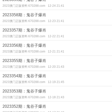
2023澳门正版资料 670288.com
12-24 21:41
2023358期：鬼谷子爆肖
2023澳门正版资料 670288.com
12-23 21:41
2023357期：鬼谷子爆肖
2023澳门正版资料 670288.com
12-22 21:41
2023356期：鬼谷子爆肖
2023澳门正版资料 670288.com
12-21 21:41
2023355期：鬼谷子爆肖
2023澳门正版资料 670288.com
12-20 21:43
2023354期：鬼谷子爆肖
2023澳门正版资料 670288.com
12-19 21:45
2023353期：鬼谷子爆肖
2023澳门正版资料 670288.com
12-18 21:43
2023352期：鬼谷子爆肖