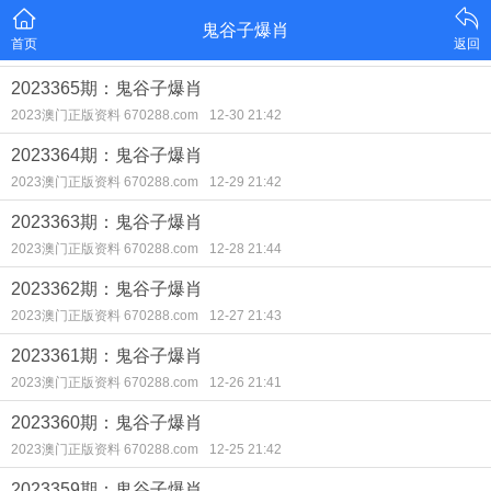
鬼谷子爆肖
首页
返回
2023365期：鬼谷子爆肖
2023澳门正版资料 670288.com
12-30 21:42
2023364期：鬼谷子爆肖
2023澳门正版资料 670288.com
12-29 21:42
2023363期：鬼谷子爆肖
2023澳门正版资料 670288.com
12-28 21:44
2023362期：鬼谷子爆肖
2023澳门正版资料 670288.com
12-27 21:43
2023361期：鬼谷子爆肖
2023澳门正版资料 670288.com
12-26 21:41
2023360期：鬼谷子爆肖
2023澳门正版资料 670288.com
12-25 21:42
2023359期：鬼谷子爆肖