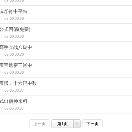
m
08-06 00:36
伯温①肖中平特
m
08-06 00:36
家公式四俏(免费)
m
08-06 00:36
宾高手实战八碼中
m
08-06 00:36
线宝宝透密三肖中
m
08-06 00:36
『金宝博』十六玛中数
m
08-05 00:37
赚钱出俏神来料
m
08-05 00:37
上一页
第1页
下一页