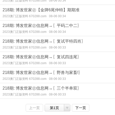
2023澳门正版资料 670288.com
08-06 00:34
218期: 博发世家㊣【金牌6尾仲特】期期准
2023澳门正版资料 670288.com
08-06 00:34
218期: 博发世家㊣信息网→〖平码二中二〗
2023澳门正版资料 670288.com
08-06 00:34
218期: 博发世家㊣信息网→〖复试平特四肖〗
2023澳门正版资料 670288.com
08-06 00:33
218期: 博发世家㊣信息网→〖复试四连尾〗
2023澳门正版资料 670288.com
08-06 00:33
218期: 博发世家㊣信息网→〖野兽与家畜!〗
2023澳门正版资料 670288.com
08-06 00:33
218期: 博发世家㊣信息网→〖三个半单双〗
2023澳门正版资料 670288.com
08-06 00:33
上一页
第1页
下一页