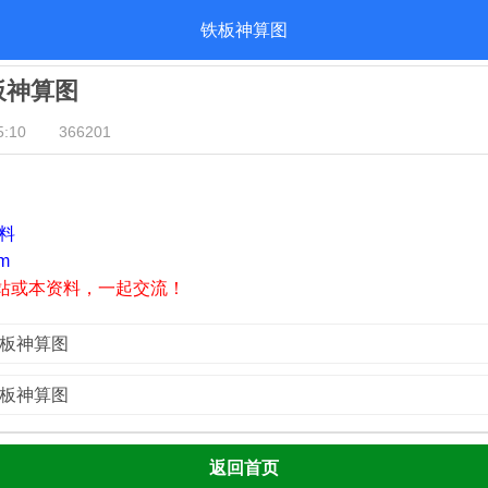
铁板神算图
铁板神算图
:10
366201
资料
m
站或本资料，一起交流！
铁板神算图
铁板神算图
返回首页