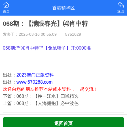
香港精华区
首页
返回
068期：【满眼春光】⑷肖中特
发表于：2025-03-16 00:55:09
5751029
068期:™⑷肖中特™【
兔鼠猪羊
】开:0000准
出处：
2023澳门正版资料
出处：
www.670288.com
欢迎向您的朋友推荐本站或本资料，一起交流！
下篇：068期：【挽一江水】四肖精选
上篇：068期：【人海拥抱】必中波色
返回首页