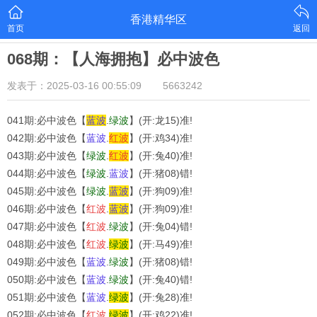
香港精华区
首页
返回
068期：【人海拥抱】必中波色
发表于：2025-03-16 00:55:09
5663242
041期:必中波色【
蓝
波
.
绿
波
】(开:龙15)准!
042期:必中波色【
蓝
波
.
红
波
】(开:鸡34)准!
043期:必中波色【
绿
波
.
红
波
】(开:兔40)准!
044期:必中波色【
绿
波
.
蓝
波
】(开:猪08)错!
045期:必中波色【
绿
波
.
蓝
波
】(开:狗09)准!
046期:必中波色【
红
波
.
蓝
波
】(开:狗09)准!
047期:必中波色【
红
波
.
绿
波
】(开:兔04)错!
048期:必中波色【
红
波
.
绿
波
】(开:马49)准!
049期:必中波色【
蓝
波
.
绿
波
】(开:猪08)错!
050期:必中波色【
蓝
波
.
绿
波
】(开:兔40)错!
051期:必中波色【
蓝
波
.
绿
波
】(开:兔28)准!
052期:必中波色【
红
波
.
绿
波
】(开:鸡22)准!