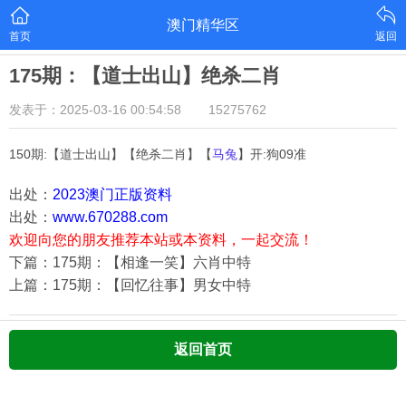
澳门精华区
首页
返回
175期：【道士出山】绝杀二肖
发表于：2025-03-16 00:54:58
15275762
150期:【道士出山】【绝杀二肖】【
马兔
】开:狗09准
出处：
2023澳门正版资料
出处：
www.670288.com
欢迎向您的朋友推荐本站或本资料，一起交流！
下篇：175期：【相逢一笑】六肖中特
上篇：175期：【回忆往事】男女中特
返回首页